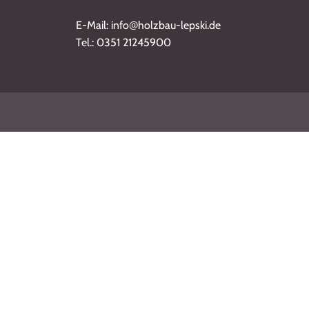
@
E-Mail: info
holzbau-lepski.de
Tel.: 0351 21245900