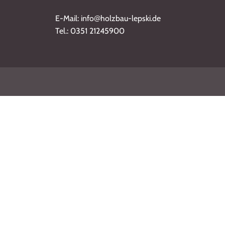
@
E-Mail: info
holzbau-lepski.de
Tel.: 0351 21245900