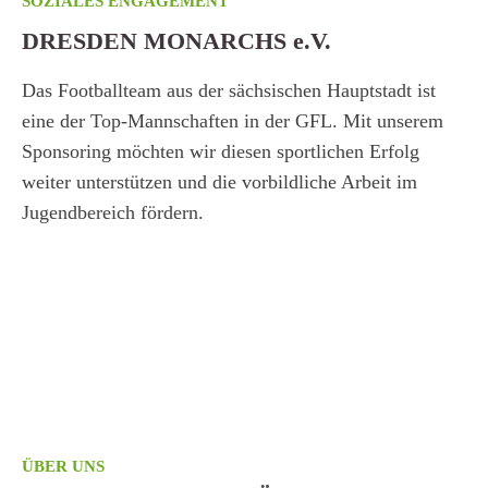
SOZIALES ENGAGEMENT
SO
DRESDEN MONARCHS e.V.
D
Das Footballteam aus der sächsischen Hauptstadt ist
Wi
eine der Top-Mannschaften in der GFL. Mit unserem
Sp
Sponsoring möchten wir diesen sportlichen Erfolg
Er
weiter unterstützen und die vorbildliche Arbeit im
So
Jugendbereich fördern.
ÜBER UNS